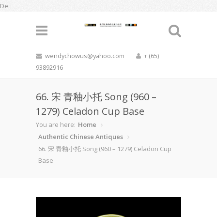
De
wendychowus@yahoo.com
+ (65)
93892916
66. 宋 青釉小托 Song (960 –
1279) Celadon Cup Base
You are here:
Home
Authentic Chinese Antiques
66. 宋 青釉小托 Song (960 – 1279) Celadon Cup
Base