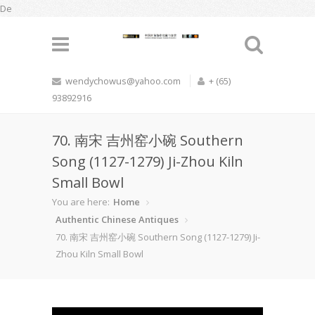
De
wendychowus@yahoo.com
+ (65)
93892916
70. 南宋 吉州窑小碗 Southern
Song (1127-1279) Ji-Zhou Kiln
Small Bowl
You are here:
Home
Authentic Chinese Antiques
70. 南宋 吉州窑小碗 Southern Song (1127-1279) Ji-
Zhou Kiln Small Bowl