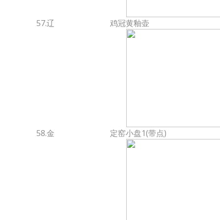
57.辽
鸡冠黄釉壶
58.金
定窑小盘1(带点)