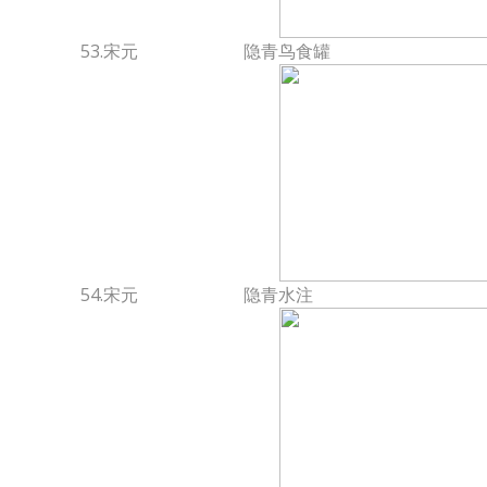
53.宋元
隐青鸟食罐
54.宋元
隐青水注