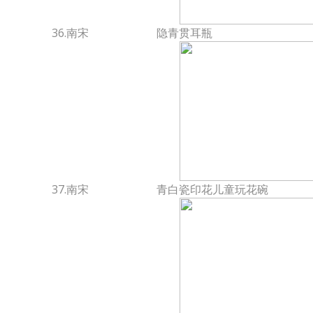
36.南宋
隐青贯耳瓶
37.南宋
青白瓷印花儿童玩花碗