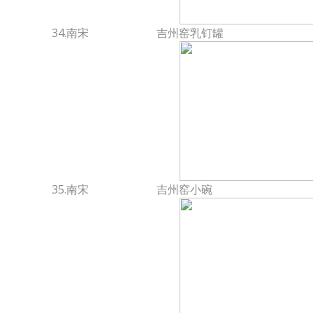
34.南宋
吉州窑乳钉罐
35.南宋
吉州窑小碗