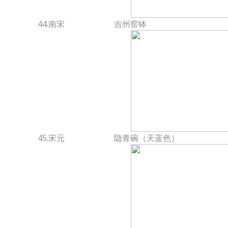
44.南宋
吉州窑钵
45.宋元
隐青碗（天蓝色）