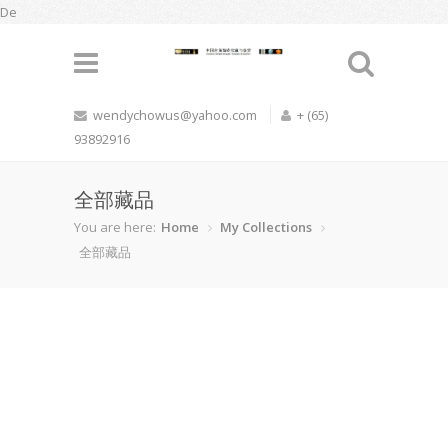
De
wendychowus@yahoo.com
+ (65)
93892916
全部藏品
You are here:
Home
My Collections
全部藏品