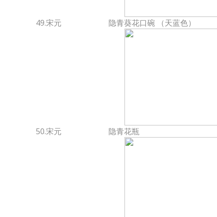
49.宋元
隐青葵花口碗 （天蓝色）
50.宋元
隐青花瓶