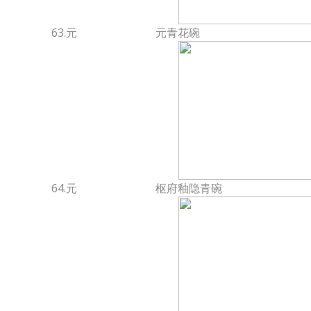
63.元
元青花碗
64.元
枢府釉隐青碗