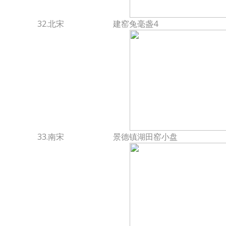
32.北宋
建窑兔毫盏4
33.南宋
景德镇湖田窑小盘