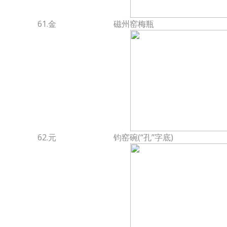
61.金
磁州窑梅瓶
62.元
钧窑碗(“孔”字底)