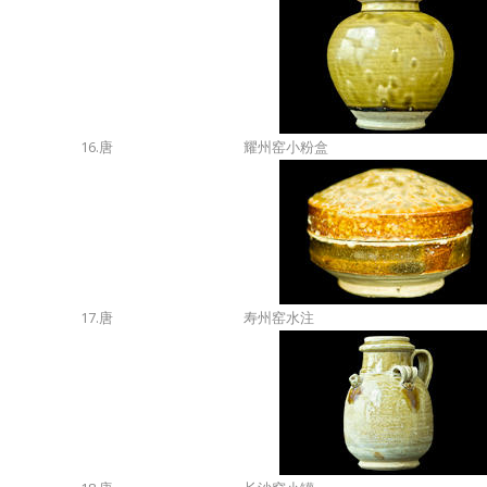
16.唐
耀州窑小粉盒
17.唐
寿州窑水注