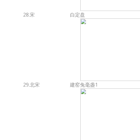
28.宋
白定盘
29.北宋
建窑兔毫盏1