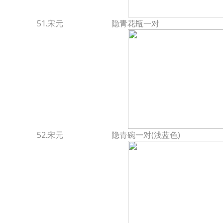
51.宋元
隐青花瓶一对
52.宋元
隐青碗一对(浅蓝色)