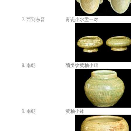
7. 西到东晋
青瓷小水盂一对
8. 南朝
菊瓣纹黄釉小罐
9. 南朝
黄釉小钵