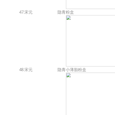
47.宋元
隐青粉盒
48.宋元
隐青小薄胎粉盒