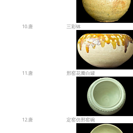
10.唐
三彩钵
11.唐
邢窑花瓣白罐
12.唐
定窑仿邢窑碗