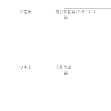
42.南宋
隐青茶花碗 (底部“才”字)
43.南宋
吉州窑罐