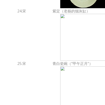
24.宋
紫定（老杨的烟灰缸）
25.宋
青白瓷碗（“甲午正月“）