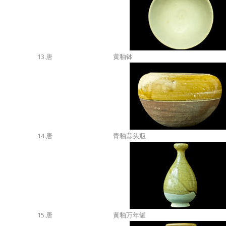
13.唐
黄釉钵
14.唐
青釉蒜头瓶
15.唐
黄釉万年罐