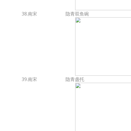
38.南宋
隐青双鱼碗
39.南宋
隐青盏托