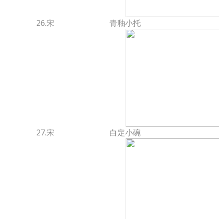
26.宋
青釉小托
27.宋
白定小碗