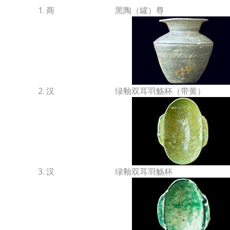
1. 商
黑陶（罐）尊
2. 汉
绿釉双耳羽觞杯（带黄）
3. 汉
绿釉双耳羽觞杯