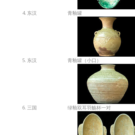
4. 东汉
青釉罐
5. 东汉
青釉罐（小口）
6. 三国
绿釉双耳羽觞杯一对