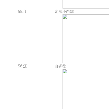
55.辽
定窑小白罐
56.辽
白瓷盘